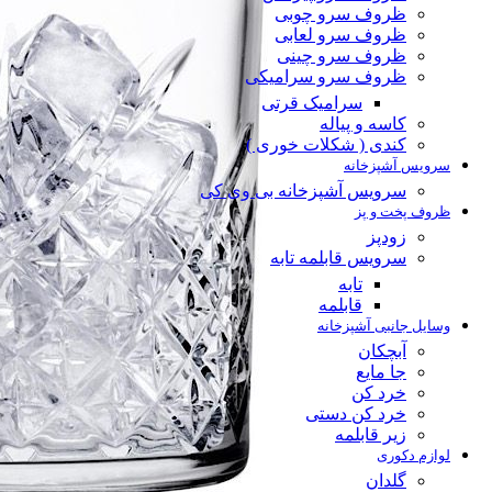
ظروف سرو چوبی
ظروف سرو لعابی
ظروف سرو چینی
ظروف سرو سرامیکی
سرامیک قرتی
کاسه و پیاله
کندی ( شکلات خوری )
سرویس آشپزخانه
سرویس آشپزخانه بی وی کی
ظروف پخت و پز
زودپز
سرویس قابلمه تابه
تابه
قابلمه
وسایل جانبی آشپزخانه
آبچکان
جا مایع
خرد کن
خرد کن دستی
زیر قابلمه
لوازم دکوری
گلدان