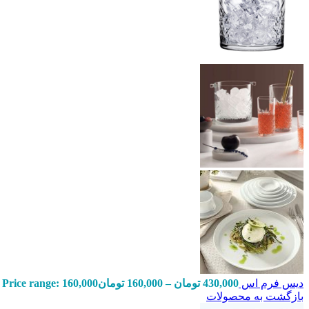
دیس فرم اس
430,000
تومان
–
160,000
تومان
Price range: 160,000 تومان through 430,000 تومان
بازگشت به محصولات