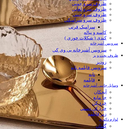
ظروف سرو چوبی
ظروف سرو لعابی
ظروف سرو چینی
ظروف سرو سرامیکی
سرامیک قرتی
کاسه و پیاله
کندی ( شکلات خوری )
سرویس آشپزخانه
سرویس آشپزخانه بی وی کی
ظروف پخت و پز
زودپز
سرویس قابلمه تابه
تابه
قابلمه
وسایل جانبی آشپزخانه
آبچکان
جا مایع
خرد کن
خرد کن دستی
زیر قابلمه
لوازم دکوری
گلدان