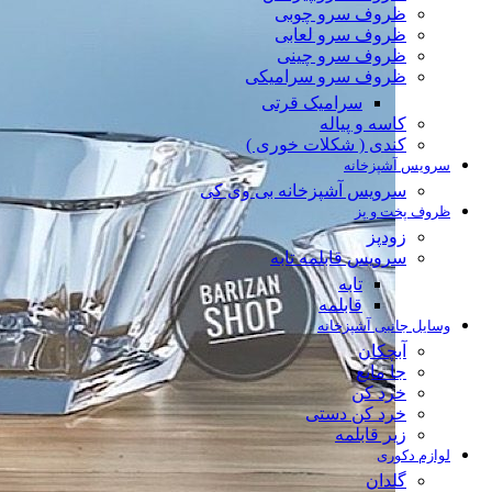
ظروف سرو چوبی
ظروف سرو لعابی
ظروف سرو چینی
ظروف سرو سرامیکی
سرامیک قرتی
کاسه و پیاله
کندی ( شکلات خوری )
سرویس آشپزخانه
سرویس آشپزخانه بی وی کی
ظروف پخت و پز
زودپز
سرویس قابلمه تابه
تابه
قابلمه
وسایل جانبی آشپزخانه
آبچکان
جا مایع
خرد کن
خرد کن دستی
زیر قابلمه
لوازم دکوری
گلدان