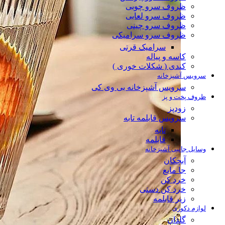
ظروف سرو چوبی
ظروف سرو لعابی
ظروف سرو چینی
ظروف سرو سرامیکی
سرامیک قرتی
کاسه و پیاله
کندی ( شکلات خوری )
سرویس آشپزخانه
سرویس آشپزخانه بی وی کی
ظروف پخت و پز
زودپز
سرویس قابلمه تابه
تابه
قابلمه
وسایل جانبی آشپزخانه
آبچکان
جا مایع
خرد کن
خرد کن دستی
زیر قابلمه
لوازم دکوری
گلدان