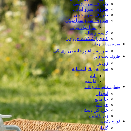
ظروف سرو چوبی
ظروف سرو لعابی
ظروف سرو چینی
ظروف سرو سرامیکی
سرامیک قرتی
کاسه و پیاله
کندی ( شکلات خوری )
سرویس آشپزخانه
سرویس آشپزخانه بی وی کی
ظروف پخت و پز
زودپز
سرویس قابلمه تابه
تابه
قابلمه
وسایل جانبی آشپزخانه
آبچکان
جا مایع
خرد کن
خرد کن دستی
زیر قابلمه
لوازم دکوری
گلدان