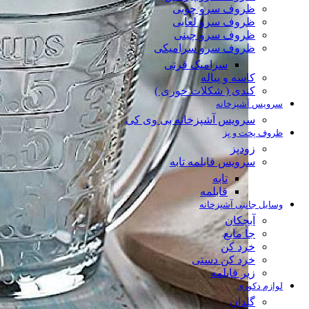
ظروف سرو چوبی
ظروف سرو لعابی
ظروف سرو چینی
ظروف سرو سرامیکی
سرامیک قرتی
کاسه و پیاله
کندی ( شکلات خوری )
سرویس آشپزخانه
سرویس آشپزخانه بی وی کی
ظروف پخت و پز
زودپز
سرویس قابلمه تابه
تابه
قابلمه
وسایل جانبی آشپزخانه
آبچکان
جا مایع
خرد کن
خرد کن دستی
زیر قابلمه
لوازم دکوری
گلدان