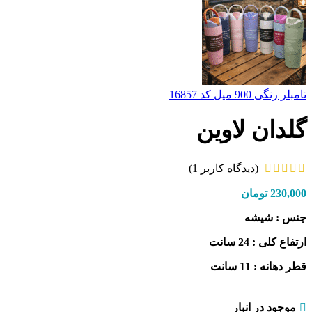
تامبلر رنگی 900 میل کد 16857
گلدان لاوین
(دیدگاه کاربر
1
)
230,000
تومان
جنس : شیشه
ارتفاع کلی : 24 سانت
قطر دهانه : 11 سانت
موجود در انبار