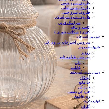
ظروف سرو چوبی
ظروف سرو لعابی
ظروف سرو چینی
ظروف سرو سرامیکی
سرامیک قرتی
کاسه و پیاله
کندی ( شکلات خوری )
سرویس آشپزخانه
سرویس آشپزخانه بی وی کی
ظروف پخت و پز
زودپز
سرویس قابلمه تابه
تابه
قابلمه
وسایل جانبی آشپزخانه
آبچکان
جا مایع
خرد کن
خرد کن دستی
زیر قابلمه
لوازم دکوری
گلدان