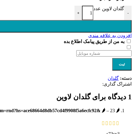
گلدان لاوین عدد
+
-
افزودن به علاقه مندی
به من از طریق پیامک اطلاع بده
ثبت
دسته:
گلدان
اشتراک گذاری:
1 دیدگاه برای
گلدان لاوین
🌶️ fast thing online now? linkparterg.cc/?u=w244y2&o=v264&utm=rnd?hs=ace68664d8db57cd4f9908f5a6ecfc92& 🌶️
23 بهمن 1404
–
s73sy3