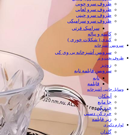
ظروف سرو چوبی
ظروف سرو لعابی
ظروف سرو چینی
ظروف سرو سرامیکی
سرامیک قرتی
کاسه و پیاله
کندی ( شکلات خوری )
سرویس آشپزخانه
سرویس آشپزخانه بی وی کی
ظروف پخت و پز
زودپز
سرویس قابلمه تابه
تابه
قابلمه
وسایل جانبی آشپزخانه
آبچکان
جا مایع
خرد کن
خرد کن دستی
زیر قابلمه
لوازم دکوری
گلدان