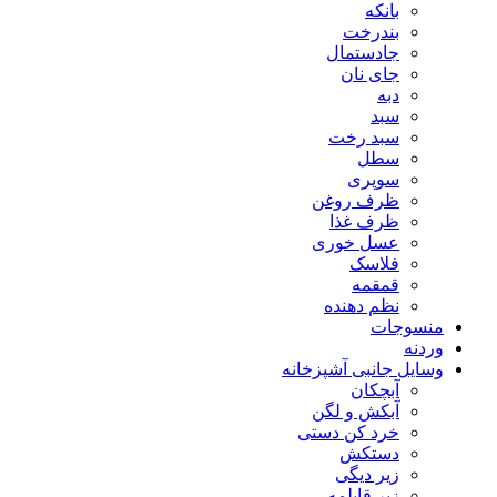
بانکه
بندرخت
جادستمال
جای نان
دبه
سبد
سبد رخت
سطل
سوپری
ظرف روغن
ظرف غذا
عسل خوری
فلاسک
قمقمه
نظم دهنده
منسوجات
وردنه
وسایل جانبی آشپزخانه
آبچکان
آبکش و لگن
خرد کن دستی
دستکش
زیر دیگی
زیر قابلمه