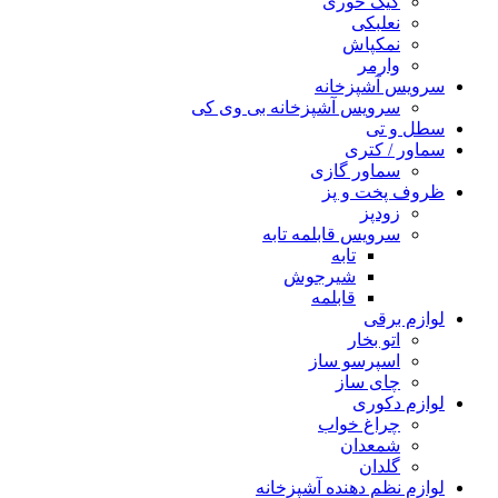
کیک خوری
نعلبکی
نمکپاش
وارمر
سرویس آشپزخانه
سرویس آشپزخانه بی وی کی
سطل و تی
سماور / کتری
سماور گازی
ظروف پخت و پز
زودپز
سرویس قابلمه تابه
تابه
شیرجوش
قابلمه
لوازم برقی
اتو بخار
اسپرسو ساز
چای ساز
لوازم دکوری
چراغ خواب
شمعدان
گلدان
لوازم نظم دهنده آشپزخانه