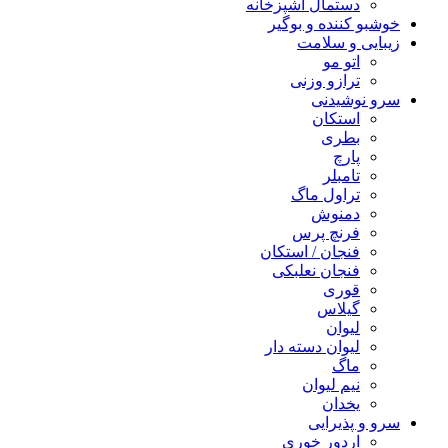
دستمال آشپزخانه
خوشبو کننده و بوگیر
زیبایی و سلامت
اتو مو
ترازو وزنی
سرو نوشیدنی
استکان
بطری
پارچ
تامبلر
تراول ماگ
دمنوش
فرنچ پرس
فنجان / استکان
فنجان نعلبکی
قوری
گیلاس
لیوان
لیوان دسته دار
ماگ
نیم لیوان
یخدان
سرو و پذیرایی
اردور خوری